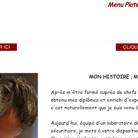
à emporter
Menu Plat
s fêtes
Pour télécharger nos plateaux Repas :
 ICI
CLIQU
MON HISTOIRE , M
Après m'être formé auprès de chefs é
obtenu mes diplômes et enrichi d'exp
c'est naturellement que je suis ve
Aujourd'hui, équipé d'un laboratoire 
sécuritaire, je mets à votre dispositio