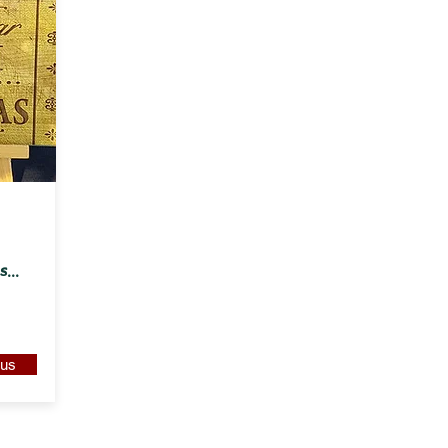
...
lus